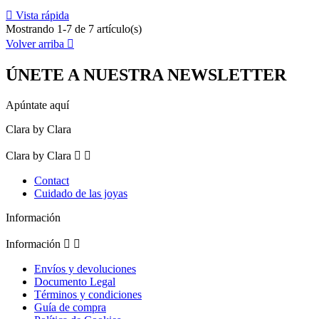

Vista rápida
Mostrando 1-7 de 7 artículo(s)
Volver arriba

ÚNETE A NUESTRA NEWSLETTER
Apúntate aquí
Clara by Clara
Clara by Clara


Contact
Cuidado de las joyas
Información
Información


Envíos y devoluciones
Documento Legal
Términos y condiciones
Guía de compra